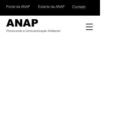
Portal da ANAP
Estante da ANAP
Contato
ANAP
Promovendo a Conscientização Ambiental